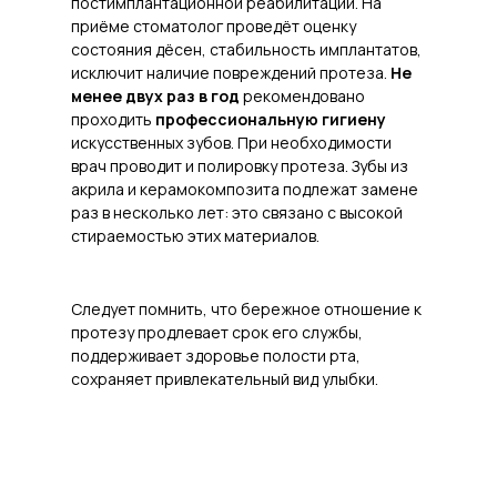
постимплантационной реабилитации. На
приёме стоматолог проведёт оценку
состояния дёсен, стабильность имплантатов,
исключит наличие повреждений протеза.
Не
менее двух раз в год
рекомендовано
проходить
профессиональную гигиену
искусственных зубов. При необходимости
врач проводит и полировку протеза. Зубы из
акрила и керамокомпозита подлежат замене
раз в несколько лет: это связано с высокой
стираемостью этих материалов.
Следует помнить, что бережное отношение к
протезу продлевает срок его службы,
поддерживает здоровье полости рта,
сохраняет привлекательный вид улыбки.