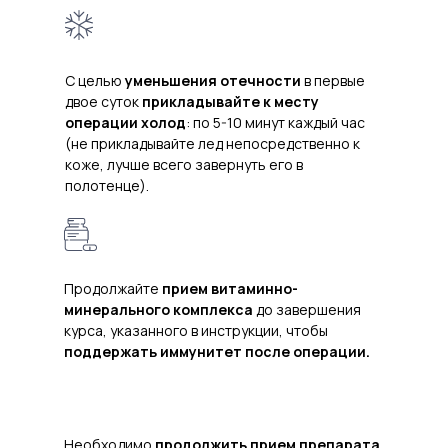
ПАМЯТКА ДЛЯ ПА
С целью
уменьшения отечности
в первые
после установки системы All-on-4
двое суток
прикладывайте к месту
операции холод
: по 5-10 минут каждый час
(не прикладывайте лед непосредственно к
коже, лучше всего завернуть его в
полотенце).
Продолжайте
прием витаминно-
минерального комплекса
до завершения
курса, указанного в инструкции, чтобы
поддержать иммунитет после операции.
Необходимо
продолжить прием препарата