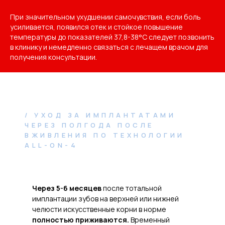
При значительном ухудшении самочувствия, если боль
усиливается, появился отек и стойкое повышение
температуры до показателей 37,8-38°С следует позвонить
в клинику и немедленно связаться с лечащем врачом для
получения консультации.
/ УХОД ЗА ИМПЛАНТАТАМИ
ЧЕРЕЗ ПОЛГОДА ПОСЛЕ
ВЖИВЛЕНИЯ ПО ТЕХНОЛОГИИ
ALL-ON-4
Через 5-6 месяцев
после тотальной
имплантации зубов на верхней или нижней
челюсти искусственные корни в норме
полностью приживаются.
Временный