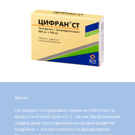
Важно!
Не следует игнорировать прием антибиотика (в
возрастной категории 40+), так как хирургическая
травма даже при современном уровне развития
медицины — это высокий риск инфицирования.