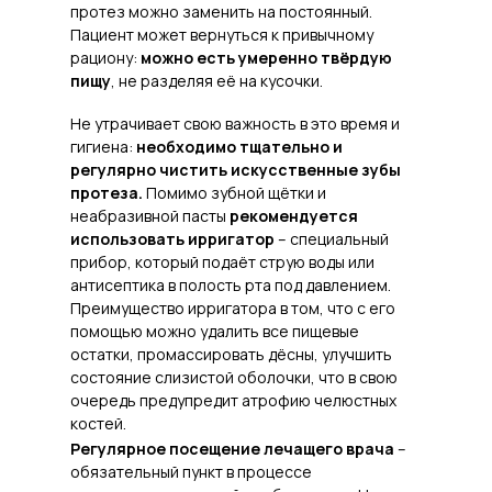
протез можно заменить на постоянный.
Пациент может вернуться к привычному
рациону:
можно есть умеренно твёрдую
пищу
, не разделяя её на кусочки.
Не утрачивает свою важность в это время и
гигиена:
необходимо тщательно и
регулярно чистить искусственные зубы
протеза.
Помимо зубной щётки и
неабразивной пасты
рекомендуется
использовать ирригатор
– специальный
прибор, который подаёт струю воды или
антисептика в полость рта под давлением.
Преимущество ирригатора в том, что с его
помощью можно удалить все пищевые
остатки, промассировать дёсны, улучшить
состояние слизистой оболочки, что в свою
очередь предупредит атрофию челюстных
костей.
Регулярное посещение лечащего врача
–
обязательный пункт в процессе