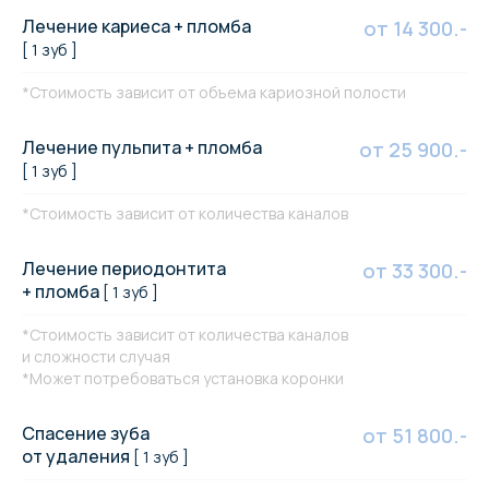
Лечение кариеса + пломба
от 14 300.-
[ 1 зуб ]
*Стоимость зависит от объема кариозной полости
Лечение пульпита + пломба
от 25 900.-
[ 1 зуб ]
*Стоимость зависит от количества каналов
Лечение периодонтита
от 33 300.-
+ пломба
[ 1 зуб ]
*Стоимость зависит от количества каналов
и сложности случая
*Может потребоваться установка коронки
Спасение зуба
от 51 800.-
от удаления
[ 1 зуб ]