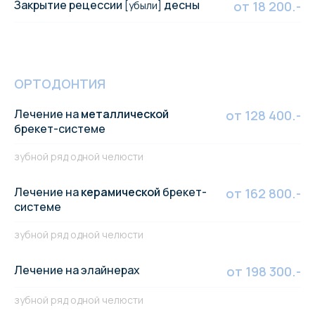
Закрытие рецессии
десны
от 18 200.-
[убыли]
ОРТОДОНТИЯ
Лечение на
металлической
от 128 400.-
брекет-системе
зубной ряд одной челюсти
Лечение на
керамической
брекет-
от 162 800.-
системе
зубной ряд одной челюсти
Лечение на элайнерах
от 198 300.-
зубной ряд одной челюсти