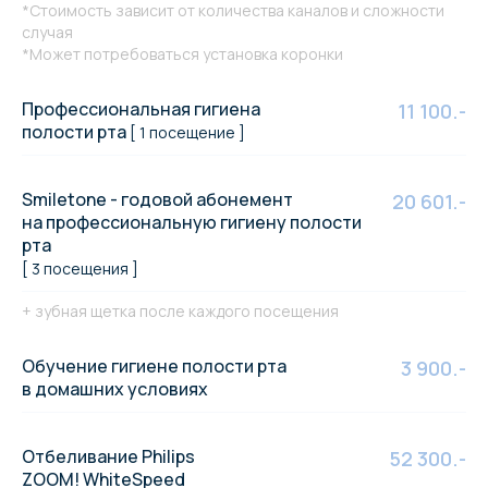
*Стоимость зависит от количества каналов и сложности
случая
*Может потребоваться установка коронки
Профессиональная гигиена
11 100.-
полости рта
[ 1 посещение ]
Smiletone - годовой абонемент
20 601.-
на профессиональную гигиену полости
рта
[ 3 посещения ]
+ зубная щетка после каждого посещения
Обучение гигиене полости рта
3 900.-
в домашних условиях
Отбеливание Philips
52 300.-
ZOOM! WhiteSpeed