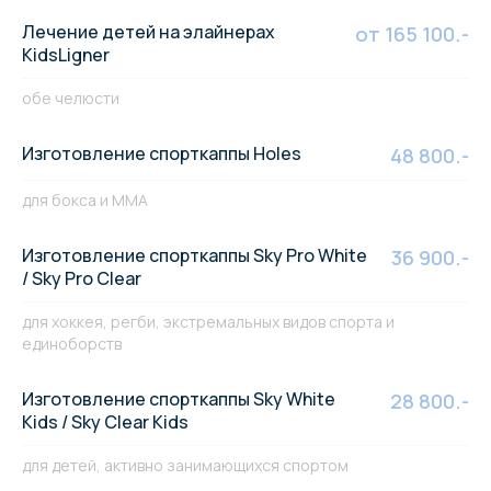
Лечение детей на элайнерах
от 165 100.-
KidsLigner
обе челюсти
Изготовление спорткаппы Holes
48 800.-
для бокса и ММА
Изготовление спорткаппы Sky Pro White
36 900.-
/ Sky Pro Clear
для хоккея, регби, экстремальных видов спорта и
единоборств
Изготовление cпорткаппы Sky White
28 800.-
Kids / Sky Clear Kids
для детей, активно занимающихся спортом