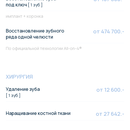
под ключ
[ 1 зуб ]
имплант + коронка
Восстановление зубного
от 474 700.-
ряда одной челюсти
По официальной технологии All-on-4®
ХИРУРГИЯ
Удаление зуба
от 12 600.-
[ 1 зуб ]
Наращивание костной ткани
от 27 642.-