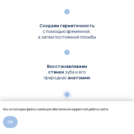
Создаем герметичность
с помощью временной,
а затем постоянной пломбы
Восстанавливаем
стенки
зуба и его
природную
анатомию
Устанавливаем
Мы используем файлы cookie для обеспечения корректной работы сайта.
коронку
ОК