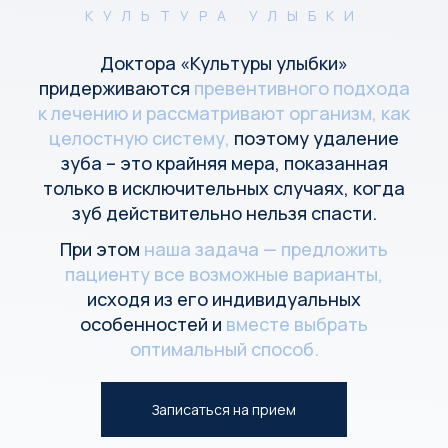
КУЛЬТУРА УЛЫБКИ
Доктора «Культуры улыбки»
придерживаются
превентивного подхода
к лечению и рассматривают организм, как
целостную систему,
поэтому удаление
зуба – это крайняя мера, показанная
только в исключительных случаях, когда
зуб действительно нельзя спасти.
При этом
наша задача — предложить
пациенту все возможные варианты,
исходя из его индивидуальных
особенностей и
вместе выбрать
оптимальный способ.
Записаться на прием