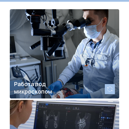
Работаем под высокоточным
микроскопом, чтобы
предотвратить перелечивание
каналов вновь
Работа под
микроскопом
Даем экспертный, аргументированный
прогноз срока службы перед началом
лечения, чтобы вы могли принять взвешенное
решение