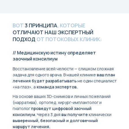
ВОТ
3 ПРИНЦИПА
, КОТОРЫЕ
ОТЛИЧАЮТ НАШ ЭКСПЕРТНЫЙ
ПОДХОД
ОТ ПОТОКОВЫХ КЛИНИК:
// Медицинскую истину определяет
заочный консилиум
Восстановление всей челюсти — слишком сложная
задача для одного врача. В нашей клинике
ваш план
лечения будет разрабатывать
не один специалист
«на глаз», а
команда экспертов.
На основе ваших 3D-снимков и личных пожеланий
(нарратива), ортопед, хирург-имплантолог и
гнатолог
проведут цифровой заочный
консилиум
. Через 3 дня
вы получите
клинически
выверенный, безопасный и долговечный
маршрут лечения.