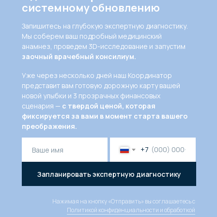
системному обновлению
Запишитесь на глубокую экспертную диагностику.
Мы соберем ваш подробный медицинский
анамнез, проведем 3D-исследование и запустим
заочный врачебный консилиум.
Уже через несколько дней наш Координатор
представит вам готовую дорожную карту вашей
новой улыбки и 3 прозрачных финансовых
сценария —
с твердой ценой, которая
фиксируется за вами в момент старта вашего
преображения.
+7
Запланировать экспертную диагностику
Нажимая на кнопку «Отправить» вы соглашаетесь с
Политикой конфиденциальности и обработкой